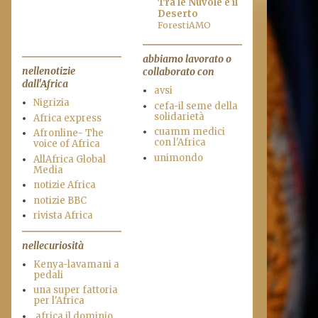
Tra le Nuvole e il
Deserto
ForestiAMO
abbiamo lavorato o
nellenotizie
collaborato con
dall'Africa
avsi
Nigrizia
cefa-il seme della
solidarietà
Africa express
cuamm medici
Afronline- The
con l'Africa
voice of Africa
unimondo
AllAfrica Global
Media
notizie Africa
notizie BBC
rivista Africa
nellecuriosità
Kenya-lavamani a
pedali
una super fattoria
per l'Africa
.africa il dominio