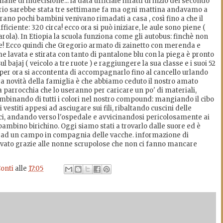
mane di indecisione... la data ufficiale infatti di inzio del secondo
orio sarebbe stata tre settimane fa ma ogni mattina andavamo a
ano pochi bambini venivano rimadati a casa , così fino a che il
iciente: 320 circa! ecco ora si può iniziare, le aule sono piene (
arola). In Etiopia la scuola funziona come gli autobus: finchè non
te! Ecco quindi che Gregorio armato di zainetto con merenda e
e lavata e stirata con tanto di pantalone blu con la piega è pronto
ul bajaj ( veicolo a tre ruote ) e raggiungere la sua classe e i suoi 52
r ora si accontenta di accompagnarlo fino al cancello urlando
ltra novità della famiglia è che abbiamo ceduto il nostro amato
 parrocchia che lo useranno per caricare un po' di materiali,
mbinando di tutti i colori nel nostro compound: mangiando il cibo
i vestiti appesi ad asciugare sui fili, ribaltando cuscini delle
ici, andando verso l'ospedale e avvicinandosi pericolosamente ai
ambino birichino. Oggi siamo stati a trovarlo dalle suore ed è
 ad un campo in compagnia delle vacche. informazione di
rrivato grazie alle nonne scrupolose che non ci fanno mancare
onti
alle
17:05