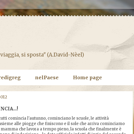
 viaggia, si sposta" (A.David-Nèel)
redigreg
nelPaese
Home page
2012
NCIA...!
tutti comincia l'autunno, cominciano le scuole, le attività
insieme alle piogge che finiscono e il sole che arriva cominciamo
 la mamma che lavora a tempo pieno, la scuola che finalmente è