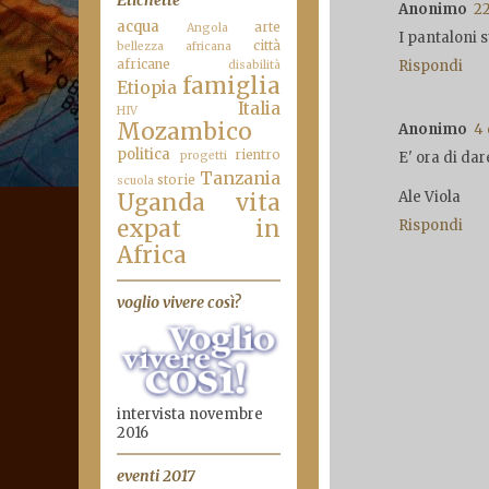
Anonimo
22
acqua
arte
Angola
I pantaloni s
città
bellezza africana
africane
Rispondi
disabilità
famiglia
Etiopia
Italia
HIV
Mozambico
Anonimo
4 
politica
rientro
progetti
E' ora di dar
Tanzania
storie
scuola
Ale Viola
Uganda
vita
expat in
Rispondi
Africa
voglio vivere così?
intervista novembre
2016
eventi 2017