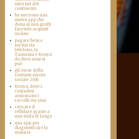
internet del
continente
ha successo una
nuova app che
dona al non profit
facendo acquisti
on line
pagare beni e
servizi via
telefono, in
Tanzania e Kenya
da dieci anni si
può
gli oscar della
comunicazione
sociale 2016
Kenya: dove i
contadini
assicurano i
raccolti via sms
caricare il
cellulare grazie a
una stufa di fango
una app per
diagnosticare la
malaria