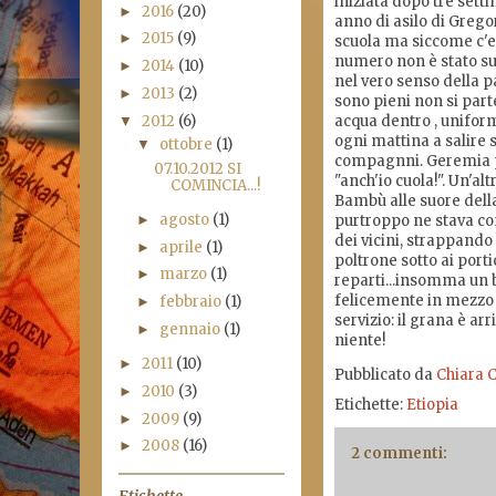
iniziata dopo tre setti
2016
(20)
►
anno di asilo di Greg
2015
(9)
►
scuola ma siccome c'er
numero non è stato suff
2014
(10)
►
nel vero senso della p
2013
(2)
►
sono pieni non si par
2012
(6)
acqua dentro , uniform
▼
ogni mattina a salire s
ottobre
(1)
▼
compagnni. Geremia pe
07.10.2012 SI
"anch'io cuola!". Un'a
COMINCIA...!
Bambù alle suore della
agosto
(1)
►
purtroppo ne stava co
dei vicini, strappando 
aprile
(1)
►
poltrone sotto ai port
marzo
(1)
►
reparti...insomma un b
felicemente in mezzo
febbraio
(1)
►
servizio: il grana è a
gennaio
(1)
►
niente!
2011
(10)
►
Pubblicato da
Chiara C
2010
(3)
►
Etichette:
Etiopia
2009
(9)
►
2008
(16)
►
2 commenti:
Etichette