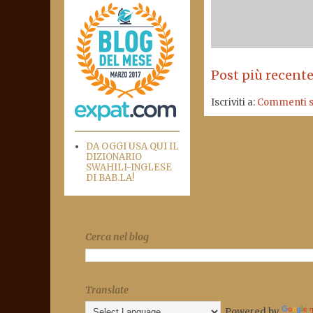
Post più recent
Iscriviti a:
Commenti su
DA OGGI USA QUI IL
DIZIONARIO
SWAHILI-INGLESE
DI BAB.LA!
Cerca nel blog
Translate
Powered by