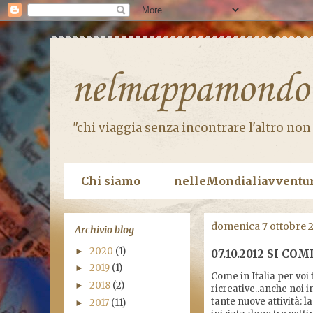
nelmappamondo
"chi viaggia senza incontrare l'altro non
Chi siamo
nelleMondialiavventu
domenica 7 ottobre 
Archivio blog
2020
(1)
►
07.10.2012 SI COMI
2019
(1)
►
Come in Italia per voi 
2018
(2)
►
ricreative..anche noi 
tante nuove attività:
2017
(11)
►