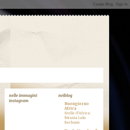
nelle immagini
neiblog
instagram
Buongiorno
Africa
Stelle d’Africa:
Bitania Lulu
Berhanu