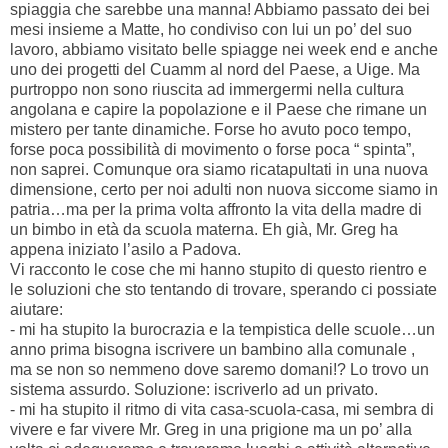
spiaggia che sarebbe una manna! Abbiamo passato dei bei
mesi insieme a Matte, ho condiviso con lui un po’ del suo
lavoro, abbiamo visitato belle spiagge nei week end e anche
uno dei progetti del Cuamm al nord del Paese, a Uige. Ma
purtroppo non sono riuscita ad immergermi nella cultura
angolana e capire la popolazione e il Paese che rimane un
mistero per tante dinamiche. Forse ho avuto poco tempo,
forse poca possibilità di movimento o forse poca “ spinta”,
non saprei. Comunque ora siamo ricatapultati in una nuova
dimensione, certo per noi adulti non nuova siccome siamo in
patria…ma per la prima volta affronto la vita della madre di
un bimbo in età da scuola materna. Eh già, Mr. Greg ha
appena iniziato l’asilo a Padova.
Vi racconto le cose che mi hanno stupito di questo rientro e
le soluzioni che sto tentando di trovare, sperando ci possiate
aiutare:
- mi ha stupito la burocrazia e la tempistica delle scuole…un
anno prima bisogna iscrivere un bambino alla comunale ,
ma se non so nemmeno dove saremo domani!? Lo trovo un
sistema assurdo. Soluzione: iscriverlo ad un privato.
- mi ha stupito il ritmo di vita casa-scuola-casa, mi sembra di
vivere e far vivere Mr. Greg in una prigione ma un po’ alla