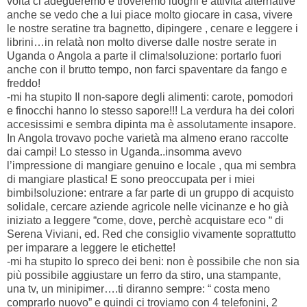
volta ci adegueremo e troveremo luoghi e attività alternative
anche se vedo che a lui piace molto giocare in casa, vivere
le nostre seratine tra bagnetto, dipingere , cenare e leggere i
librini…in relatà non molto diverse dalle nostre serate in
Uganda o Angola a parte il clima!soluzione: portarlo fuori
anche con il brutto tempo, non farci spaventare da fango e
freddo!
-mi ha stupito Il non-sapore degli alimenti: carote, pomodori
e finocchi hanno lo stesso sapore!!! La verdura ha dei colori
accesissimi e sembra dipinta ma è assolutamente insapore.
In Angola trovavo poche varietà ma almeno erano raccolte
dai campi! Lo stesso in Uganda..insomma avevo
l’impressione di mangiare genuino e locale , qua mi sembra
di mangiare plastica! E sono preoccupata per i miei
bimbi!soluzione: entrare a far parte di un gruppo di acquisto
solidale, cercare aziende agricole nelle vicinanze e ho già
iniziato a leggere “come, dove, perchè acquistare eco “ di
Serena Viviani, ed. Red che consiglio vivamente soprattutto
per imparare a leggere le etichette!
-mi ha stupito lo spreco dei beni: non è possibile che non sia
più possibile aggiustare un ferro da stiro, una stampante,
una tv, un minipimer….ti diranno sempre: “ costa meno
comprarlo nuovo” e quindi ci troviamo con 4 telefonini, 2