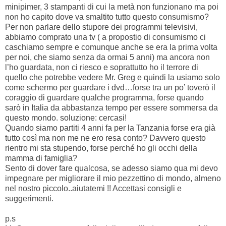
minipimer, 3 stampanti di cui la metà non funzionano ma poi
non ho capito dove va smaltito tutto questo consumismo?
Per non parlare dello stupore dei programmi televisivi,
abbiamo comprato una tv ( a propostio di consumismo ci
caschiamo sempre e comunque anche se era la prima volta
per noi, che siamo senza da ormai 5 anni) ma ancora non
l’ho guardata, non ci riesco e soprattutto ho il terrore di
quello che potrebbe vedere Mr. Greg e quindi la usiamo solo
come schermo per guardare i dvd…forse tra un po’ toverò il
coraggio di guardare qualche programma, forse quando
sarò in Italia da abbastanza tempo per essere sommersa da
questo mondo. soluzione: cercasi!
Quando siamo partiti 4 anni fa per la Tanzania forse era già
tutto così ma non me ne ero resa conto? Davvero questo
rientro mi sta stupendo, forse perché ho gli occhi della
mamma di famiglia?
Sento di dover fare qualcosa, se adesso siamo qua mi devo
impegnare per migliorare il mio pezzettino di mondo, almeno
nel nostro piccolo..aiutatemi !! Accettasi consigli e
suggerimenti.
p.s